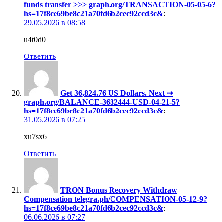
funds transfer >>> graph.org/TRANSACTION-05-05-6?
hs=17f8ce69be8c21a70fd6b2cec92ccd3c&
:
29.05.2026 в 08:58
u4t0d0
Ответить
Get 36,824.76 US Dollars. Next ⇢
graph.org/BALANCE-3682444-USD-04-21-5?
hs=17f8ce69be8c21a70fd6b2cec92ccd3c&
:
31.05.2026 в 07:25
xu7sx6
Ответить
TRON Bonus Recovery Withdraw
Compensation telegra.ph/COMPENSATION-05-12-9?
hs=17f8ce69be8c21a70fd6b2cec92ccd3c&
:
06.06.2026 в 07:27