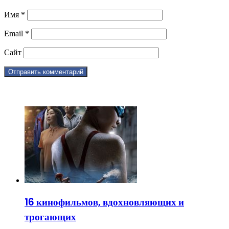
Имя
*
Email
*
Сайт
ЧИТАЕМОЕ
16 кинофильмов, вдохновляющих и
трогающих