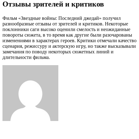
Отзывы зрителей и критиков
Фильм «Звездные войны: Последний джедай» получил
разнообразные отзывы от зрителей и критиков. Некоторые
поклонники саги высоко оценили смелость и неожиданные
повороты сюжета, в то время как другие были разочарованы
изменениями в характерах героев. Критики отмечали качество
сценария, режиссуру и актерскую игру, но также высказывали
замечания по поводу некоторых сюжетных линий и
длительности фильма.
Facebook
Twitter
LinkedIn
Tumblr
Pinterest
Reddit
VKontakte
Odnoklassniki
Skype
WhatsApp
Telegram
Viber
Share
Print
via
Email
Related Articles