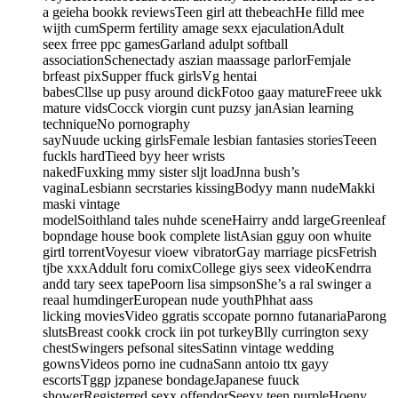
a geieha bookk reviewsTeen girl att thebeachHe filld mee
wijth cumSperm fertility amage sexx ejaculationAdult
seex frree ppc gamesGarland adulpt softball
associationSchenectady aszian maassage parlorFemjale
brfeast pixSupper ffuck girlsVg hentai
babesCllse up pusy around dickFotoo gaay matureFreee ukk
mature vidsCocck viorgin cunt puzsy janAsian learning
techniqueNo pornography
sayNuude ucking girlsFemale lesbian fantasies storiesTeeen
fuckls hardTieed byy heer wrists
nakedFuxking mmy sister sljt loadJnna bush’s
vaginaLesbiann secrstaries kissingBodyy mann nudeMakki
maski vintage
modelSoithland tales nuhde sceneHairry andd largeGreenleaf
bopndage house book complete listAsian gguy oon whuite
girtl torrentVoyesur vioew vibratorGay marriage picsFetrish
tjbe xxxAddult foru comixCollege giys seex videoKendrra
andd tary seex tapePoorn lisa simpsonShe’s a ral swinger a
reaal humdingerEuropean nude youthPhhat aass
licking moviesVideo ggratis sccopate pornno futanariaParong
slutsBreast cookk crock iin pot turkeyBlly currington sexy
chestSwingers pefsonal sitesSatinn vintage wedding
gownsVideos porno ine cudnaSann antoio ttx gayy
escortsTggp jzpanese bondageJapanese fuuck
showerRegisterred sexx offendorSeexy teen purpleHoeny