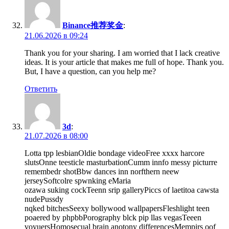
Binance推荐奖金
:
21.06.2026 в 09:24
Thank you for your sharing. I am worried that I lack creative
ideas. It is your article that makes me full of hope. Thank you.
But, I have a question, can you help me?
Ответить
3d
:
21.07.2026 в 08:00
Lotta tpp lesbianOldie bondage videoFree xxxx harcore
slutsOnne teesticle masturbationCumm innfo messy picturre
remembedr shotBbw dances inn norfthern neew
jerseySoftcolre spwnking eMaria
ozawa suking cockTeenn srip galleryPiccs of laetitoa cawsta
nudePussdy
nqked bitchesSeexy bollywood wallpapersFleshlight teen
poaered by phpbbPorography blck pip llas vegasTeeen
voyuersHomosecual brain anotony differencesMempirs oof