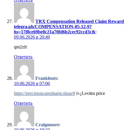
TRX Compensation Released Claim Reward
telegra.ph/COMPENSATION-05-12-9?
hs=17f8ce69be8c21a70fd6b2cec92ccd3c&
:
09.06.2026 в 20:49
qm2zfr
Ответить
Franklouts
:
10.06.2026 в 07:06
https://precisioncarepharm.shop/#
ï»¿Levitra price
Ответить
Craigmoore
:
10.06.2026 в 19:23