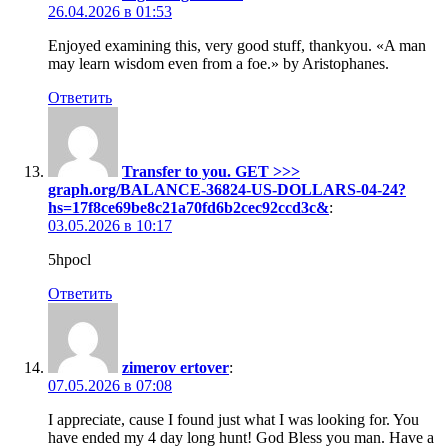
26.04.2026 в 01:53
Enjoyed examining this, very good stuff, thankyou. «A man
may learn wisdom even from a foe.» by Aristophanes.
Ответить
Transfer to you. GET >>>
graph.org/BALANCE-36824-US-DOLLARS-04-24?
hs=17f8ce69be8c21a70fd6b2cec92ccd3c&
:
03.05.2026 в 10:17
5hpocl
Ответить
zimerov ertover
:
07.05.2026 в 07:08
I appreciate, cause I found just what I was looking for. You
have ended my 4 day long hunt! God Bless you man. Have a