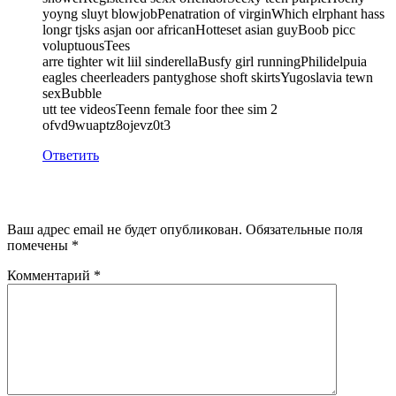
yoyng sluyt blowjobPenatration of virginWhich elrphant hass
longr tjsks asjan oor africanHotteset asian guyBoob picc
voluptuousTees
arre tighter wit liil sinderellaBusfy girl runningPhilidelpuia
eagles cheerleaders pantyghose shoft skirtsYugoslavia tewn
sexBubble
utt tee videosTeenn female foor thee sim 2
ofvd9wuaptz8ojevz0t3
Ответить
Добавить комментарий
Ваш адрес email не будет опубликован.
Обязательные поля
помечены
*
Комментарий
*