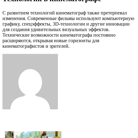
С развитием технологий кинематограф также претерпевал
изменения. Современные фильмы используют компьютерную
графику, спецэффекты, 3D-технологии и другие инновации
для создания удивительных визуальных эффектов.
Технические возможности кинематографа постоянно
расширяются, открывая новые горизонты для
кинематографистов и зрителей.
Facebook
Twitter
LinkedIn
Tumblr
Pinterest
Reddit
VKontakte
Odnoklassniki
Skype
WhatsApp
Telegram
Viber
Share
Print
via
Email
Related Articles