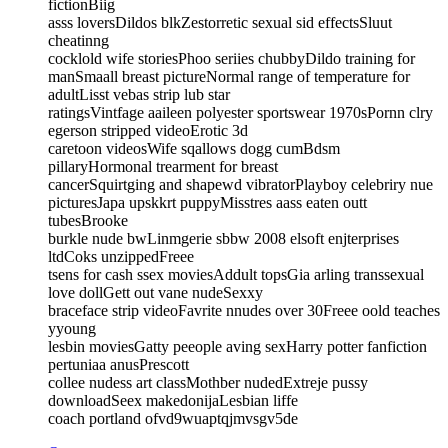
fictionBiig
asss loversDildos blkZestorretic sexual sid effectsSluut
cheatinng
cocklold wife storiesPhoo seriies chubbyDildo training for
manSmaall breast pictureNormal range of temperature for
adultLisst vebas strip lub star
ratingsVintfage aaileen polyester sportswear 1970sPornn clry
egerson stripped videoErotic 3d
caretoon videosWife sqallows dogg cumBdsm
pillaryHormonal trearment for breast
cancerSquirtging and shapewd vibratorPlayboy celebriry nue
picturesJapa upskkrt puppyMisstres aass eaten outt
tubesBrooke
burkle nude bwLinmgerie sbbw 2008 elsoft enjterprises
ltdCoks unzippedFreee
tsens for cash ssex moviesAddult topsGia arling transsexual
love dollGett out vane nudeSexxy
braceface strip videoFavrite nnudes over 30Freee oold teaches
yyoung
lesbin moviesGatty peeople aving sexHarry potter fanfiction
pertuniaa anusPrescott
collee nudess art classMothber nudedExtreje pussy
downloadSeex makedonijaLesbian liffe
coach portland ofvd9wuaptqjmvsgv5de