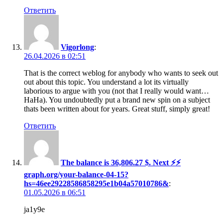
Ответить
Vigorlong
:
26.04.2026 в 02:51
That is the correct weblog for anybody who wants to seek out
out about this topic. You understand a lot its virtually
laborious to argue with you (not that I really would want…
HaHa). You undoubtedly put a brand new spin on a subject
thats been written about for years. Great stuff, simply great!
Ответить
The balance is 36,806.27 $. Next ⚡⚡
graph.org/your-balance-04-15?
hs=46ee29228586858295e1b04a57010786&
:
01.05.2026 в 06:51
ja1y9e