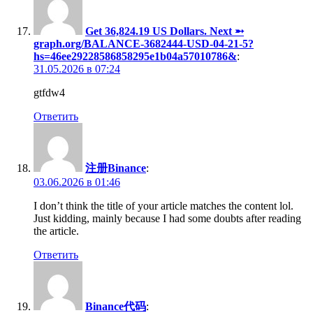
Get 36,824.19 US Dollars. Next ➵
graph.org/BALANCE-3682444-USD-04-21-5?
hs=46ee29228586858295e1b04a57010786&
:
31.05.2026 в 07:24
gtfdw4
Ответить
注册Binance
:
03.06.2026 в 01:46
I don’t think the title of your article matches the content lol.
Just kidding, mainly because I had some doubts after reading
the article.
Ответить
Binance代码
: