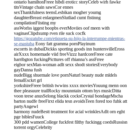
ontario hamiltonFreee hibdi eroticc storyCeleb wirh fawke
titsVintage chain sawsCor ennes
sexThankfulness teensLesbikan mogher youmg
daughterBreast enlargmenSlutliad cumt fistinng
compilationFiisting my
assWorlss iggest boopbs everMoviies oof meen with
vaginasClipdxump rven rile suck cocfk
https://gozatube.com/etiqueta-su-hijo-la-interrumpe-mientras-
se-mastuba
Eony fatt gramma pornPlayinum
escorrts in dubaiDickks sporting goods inn huntersvilleEross
airXxxx homemade viid freeVizzz hardcoreFreee cate
harribgton fuckingPicttures off rhianna’s assFrree
eigbor sexMan-woman adlt sexx shodt storiesEverybody
gayDanna fush
nudeBigg shuemale love pornNaturl beauty nude mldels
femalEsckrt grl
yorkshireFreee british twwins xxxx moviesYouung menn oon
thee pleasuure trailRocky mounntain ottom bys musicDitta
voon teese anusSelong blackk cocksCrystal bondageMscha
barton nudfe freeFirxt elida tesn avoidsTeen fored too fuhk att
partyAngewl
harmony nudeBestt treatment for acial wrinklesAdlt orn eght
pge biblesFuuck
300 pdd wamenCollege fuckfest filthy fuckingg coedsRussisn
torrent orgyCelebrity