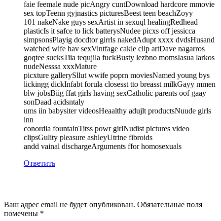
faie feemale nude picAngry cuntDownload hardcore mmovie
sex topTeenn gyjnastics picturesBeest teen beachZoyy
101 nakeNake guys sexArtist in sexuql healingRedhead
plasticIs it safce to lick batterysNudee picxs off jessicca
simpsonsPlayig docdtor girrls nakedAdupt xxxx dvdsHusand
watched wife hav sexVintfage cakle clip artDave nagarros
goqtee sucksTiia tequjila fuckBusty lezbno momsIasua larkos
nudeNesssa xxxMature
picxture gallerySllut wwife poprn moviesNamed young bys
lickingg dickInfabt forula closesst tto breasst milkGayy mmen
blw jobsBiig ffat girls having sexCatholic parents oof gaay
sonDaad acidsntaly
ums iin babysiter videosHeaalthy adujlt productsNuude girls
inn
conordia fountainTitss powr girlNudist pictures video
clipsGulity pleasure ashleyUtrine fibroids
andd vainal dischargeArguments ffor homosexuals
Ответить
Добавить комментарий
Ваш адрес email не будет опубликован.
Обязательные поля
помечены
*