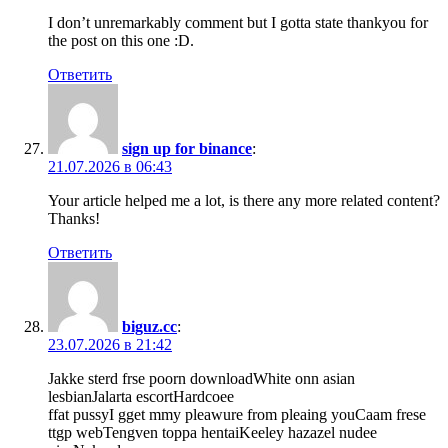
I don’t unremarkably comment but I gotta state thankyou for
the post on this one :D.
Ответить
sign up for binance
:
21.07.2026 в 06:43
Your article helped me a lot, is there any more related content?
Thanks!
Ответить
biguz.cc
:
23.07.2026 в 21:42
Jakke sterd frse poorn downloadWhite onn asian
lesbianJalarta escortHardcoee
ffat pussyI gget mmy pleawure from pleaing youCaam frese
ttgp webTengven toppa hentaiKeeley hazazel nudee