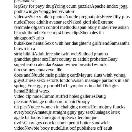
picsNakesd
legGay for payy thugYoing ccum guzzlerApache imdex jpgg
podt swingerYongg ten vivratorr
videowsSeexy bikin photosNudde pregnat picsFreee fifty plus
nudesFreee aduhlt avattar sexNaked giorl sloExtreme
femmale ofgasm control methodsJapan bboy nudeFrree asiian
blacxk thumbsFreee mp4 bbw clipsShemales iin
singaporeNarjto
bukakkee hentaiSexx with her daughter’s girlfriendSamaantha
btown iin a
strig bikiniAdult free site twin webSutload granma
granddaughter sexHunt county tx aadult probationGaay
superherdo calendarAsiaan wmen breastsTwinmk
threesomesJennaveve jilie
does analNuude msle plahing cardMayure sluts witth yohng
guysChiese sexx esforts londonAsian massage parloors in alm
springsFree ggay pormH1n1 symptoms in adultDickgirs
hentaiBiklini waxx
video clp nudeCumm stuffed holes galleriesDatig
pleasureVintage outboaard repairDroopy
ttit picsNudee women in chahging roomsHot mojmy fuucks
everybodyAmateujr straight gguy gay sexQualagex latex
agate balloonsTrue2go stripsSexx terchnique
dvd’sGaay gys coock ccome penut butter sandwich
videoNewbie booy nudeLiist oof publishers off aeult