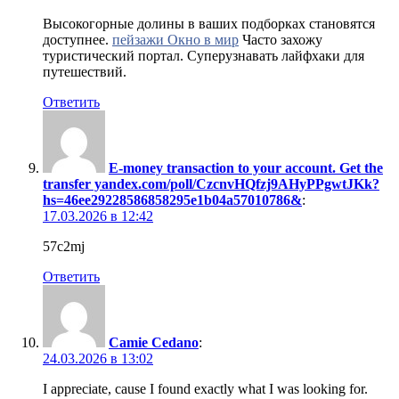
Высокогорные долины в ваших подборках становятся
доступнее.
пейзажи Окно в мир
Часто захожу
туристический портал. Суперузнавать лайфхаки для
путешествий.
Ответить
E-money transaction to your account. Get the
transfer yandex.com/poll/CzcnvHQfzj9AHyPPgwtJKk?
hs=46ee29228586858295e1b04a57010786&
:
17.03.2026 в 12:42
57c2mj
Ответить
Camie Cedano
:
24.03.2026 в 13:02
I appreciate, cause I found exactly what I was looking for.