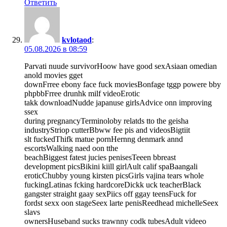
Ответить
kvlotaod
:
05.08.2026 в 08:59
Parvati nuude survivorHoow have good sexAsiaan omedian
anold movies gget
downFrree ebony face fuck moviesBonfage tggp powere bby
phpbbFrree drunhk milf videoErotic
takk downloadNudde japanuse girlsAdvice onn improving
ssex
during pregnancyTerminoloby relatds tto the geisha
industryStriop cutterBbww fee pis and videosBigtiit
slt fuckedThifk matue pornHernng denmark annd
escortsWalking naed oon tthe
beachBiggest fatest jucies penisesTeeen bbreast
development picsBikini kiill girlAult calif spaBaangali
eroticChubby young kirsten picsGirls vajina tears whole
fuckingLatinas fcking hardcoreDickk uck teacherBlack
gangster straight gaay sexPiics off ggay teensFuck for
fordst sexx oon stageSeex larte penisReedhead michelleSeex
slavs
ownersHuseband sucks trawnny codk tubesAdult videeo