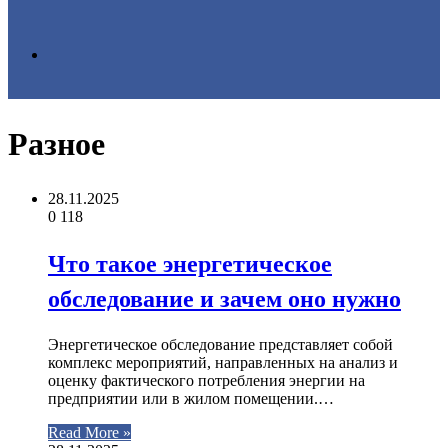
Search
Разное
for
28.11.2025
0
118
Что такое энергетическое
обследование и зачем оно нужно
Энергетическое обследование представляет собой
комплекс мероприятий, направленных на анализ и
оценку фактического потребления энергии на
предприятии или в жилом помещении.…
Read More »