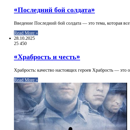
«Последний бой солдата»
Введение Последний бой солдата — это тема, которая вс
Read More »
28.10.2025
25
450
«Храбрость и честь»
Храбрость: качество настоящих героев Храбрость — это о
Read More »