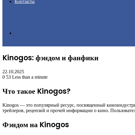
Контакты
Search
Kinogos: фэндом и фанфики
for
22.10.2025
0
53
Less than a minute
Что такое Kinogos?
Kinogos — это популярный ресурс, посвященный киноиндустрии 
трейлеров, рецензий и прочей информации о кино. Пользовател
Фэндом на Kinogos