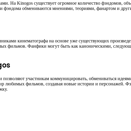
ами. На Kinogos существует огромное количество фэндомов, о
ики фэндома обмениваются мнениями, теориями, фанартом и дру
никами кинематографа на основе уже существующих произведен
мых фильмов. Фанфики могут быть как каноническими, следующ
gos
и позволяют участникам коммуницировать, обмениваться идеями,
р любимых фильмов, создавая новые истории и персонажей. Фэн
жку.