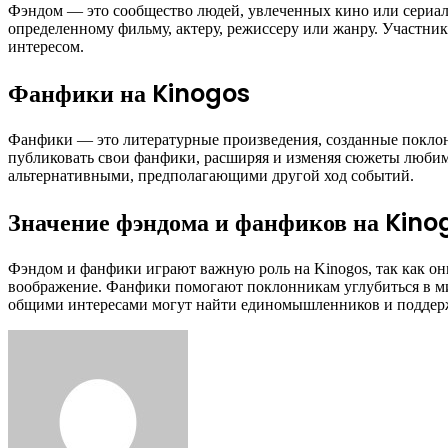
Фэндом — это сообщество людей, увлеченных кино или сериал
определенному фильму, актеру, режиссеру или жанру. Участн
интересом.
Фанфики на Kinogos
Фанфики — это литературные произведения, созданные поклон
публиковать свои фанфики, расширяя и изменяя сюжеты люби
альтернативными, предполагающими другой ход событий.
Значение фэндома и фанфиков на Kino
Фэндом и фанфики играют важную роль на Kinogos, так как он
воображение. Фанфики помогают поклонникам углубиться в ми
общими интересами могут найти единомышленников и поддер
Facebook
Twitter
LinkedIn
Tumblr
Pinterest
Reddit
VKontakte
Odnoklassniki
Skype
WhatsApp
Telegram
Viber
Share
Print
via
Email